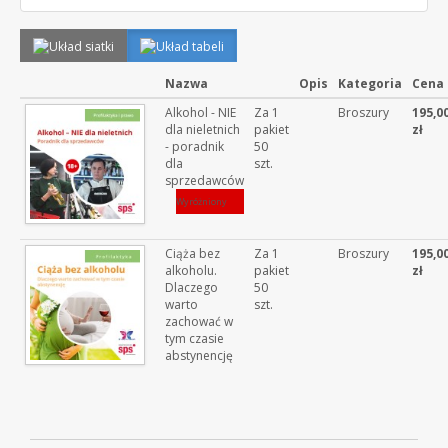
Nazwa
Opis
Kategoria
Cena
Alkohol - NIE
Za 1
Broszury
195,0
dla nieletnich
pakiet
zł
- poradnik
50
dla
szt.
sprzedawców
Wyróżniony
Ciąża bez
Za 1
Broszury
195,0
alkoholu.
pakiet
zł
Dlaczego
50
warto
szt.
zachować w
tym czasie
abstynencję