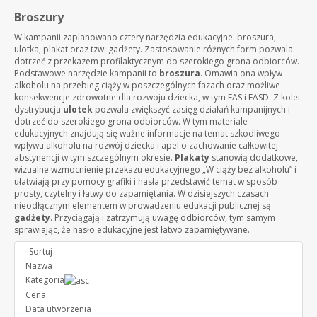
Broszury
W kampanii zaplanowano cztery narzędzia edukacyjne: broszura,
ulotka, plakat oraz tzw. gadżety. Zastosowanie różnych form pozwala
dotrzeć z przekazem profilaktycznym do szerokiego grona odbiorców.
Podstawowe narzędzie kampanii to
broszura
. Omawia ona wpływ
alkoholu na przebieg ciąży w poszczególnych fazach oraz możliwe
konsekwencje zdrowotne dla rozwoju dziecka, w tym FAS i FASD. Z kolei
dystrybucja
ulotek
pozwala zwiększyć zasięg działań kampanijnych i
dotrzeć do szerokiego grona odbiorców. W tym materiale
edukacyjnych znajdują się ważne informacje na temat szkodliwego
wpływu alkoholu na rozwój dziecka i apel o zachowanie całkowitej
abstynencji w tym szczególnym okresie.
Plakaty
stanowią dodatkowe,
wizualne wzmocnienie przekazu edukacyjnego „W ciąży bez alkoholu” i
ułatwiają przy pomocy grafiki i hasła przedstawić temat w sposób
prosty, czytelny i łatwy do zapamiętania. W dzisiejszych czasach
nieodłącznym elementem w prowadzeniu edukacji publicznej są
gadżety
. Przyciągają i zatrzymują uwagę odbiorców, tym samym
sprawiając, że hasło edukacyjne jest łatwo zapamiętywane.
Sortuj
Nazwa
Kategoria
Cena
Data utworzenia