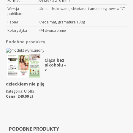
Format
A4 (297 x 210 mm)
Wersja
Ulotka drukowana, składana. Łamanie typowe w "C"
publikacji
Papier
Kreda mat, gramatura 130g
Kolorystyka
4/4 dwustronnie
Podobne produkty
Ciąża bez
alkoholu -
z
dzieckiem nie piję
Kategoria:
Ulotki
Cena:
240,00
zł
PODOBNE PRODUKTY