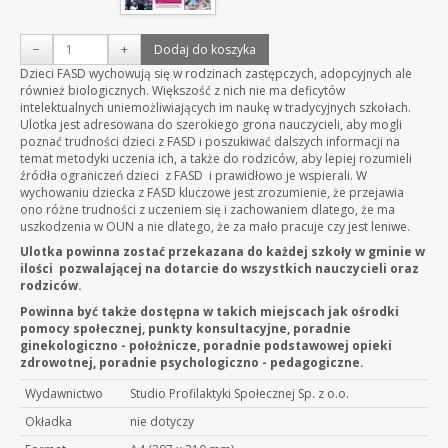
−
+
Dodaj do koszyka
Dzieci FASD wychowują się w rodzinach zastępczych, adopcyjnych ale
również biologicznych. Większość z nich nie ma deficytów
intelektualnych uniemożliwiających im naukę w tradycyjnych szkołach.
Ulotka jest adresowana do szerokiego grona nauczycieli, aby mogli
poznać trudności dzieci z FASD i poszukiwać dalszych informacji na
temat metodyki uczenia ich, a także do rodziców, aby lepiej rozumieli
źródła ograniczeń dzieci z FASD i prawidłowo je wspierali. W
wychowaniu dziecka z FASD kluczowe jest zrozumienie, że przejawia
ono różne trudności z uczeniem się i zachowaniem dlatego, że ma
uszkodzenia w OUN a nie dlatego, że za mało pracuje czy jest leniwe.
Ulotka powinna zostać przekazana do każdej szkoły w gminie w
ilości pozwalającej na dotarcie do wszystkich nauczycieli oraz
rodziców.
Powinna być także dostępna w takich miejscach jak ośrodki
pomocy społecznej, punkty konsultacyjne, poradnie
ginekologiczno - położnicze, poradnie podstawowej opieki
zdrowotnej, poradnie psychologiczno - pedagogiczne.
Wydawnictwo
Studio Profilaktyki Społecznej Sp. z o.o.
Okładka
nie dotyczy