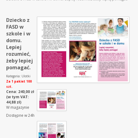
Dziecko z
FASD w
szkole i w
domu.
Lepiej
rozumieć,
żeby lepiej
pomagać.
Kategoria:
Ulotki
Za 1 pakiet 100
szt.
Cena:
240,00
zł
(w tym VAT:
44,88
zł
)
W magazynie
Dostępne w 24h