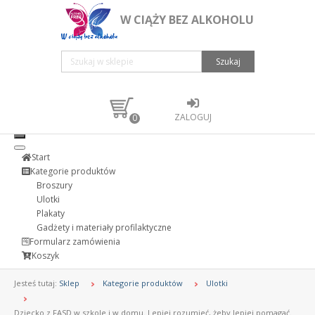
W CIĄŻY BEZ ALKOHOLU
Szukaj
ZALOGUJ
0
Start
Kategorie produktów
Broszury
Ulotki
Plakaty
Gadżety i materiały profilaktyczne
Formularz zamówienia
Koszyk
Jesteś tutaj:
Sklep
Kategorie produktów
Ulotki
Dziecko z FASD w szkole i w domu. Lepiej rozumieć, żeby lepiej pomagać.