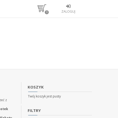
ZALOGUJ
0
KOSZYK
Twój koszyk jest pusty
zeć z
a
lotek
FILTRY
Plakaty