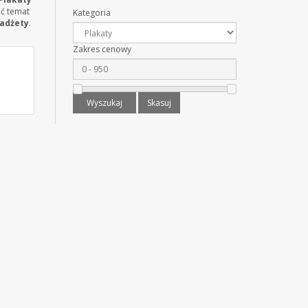
ić temat
Kategoria
adżety
.
Zakres cenowy
Wyszukaj
Skasuj