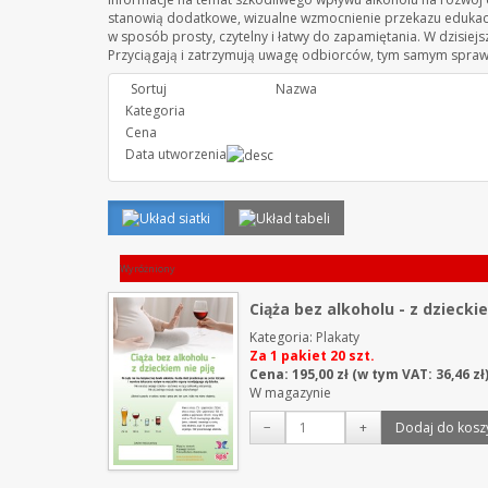
stanowią dodatkowe, wizualne wzmocnienie przekazu edukacyjn
w sposób prosty, czytelny i łatwy do zapamiętania. W dzisi
Przyciągają i zatrzymują uwagę odbiorców, tym samym sprawi
Sortuj
Nazwa
Kategoria
Cena
Data utworzenia
Wyróżniony
Ciąża bez alkoholu - z dzieckie
Kategoria:
Plakaty
Za 1 pakiet 20 szt.
Cena:
195,00
zł
(w tym VAT:
36,46
zł
W magazynie
−
+