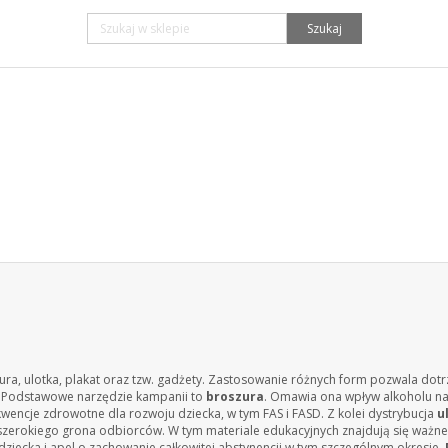
Szukaj
ra, ulotka, plakat oraz tzw. gadżety. Zastosowanie różnych form pozwala dotr
. Podstawowe narzędzie kampanii to
broszura
. Omawia ona wpływ alkoholu n
encje zdrowotne dla rozwoju dziecka, w tym FAS i FASD. Z kolei dystrybucja
u
 szerokiego grona odbiorców. W tym materiale edukacyjnych znajdują się ważne
ziecka i apel o zachowanie całkowitej abstynencji w tym szczególnym okresie.