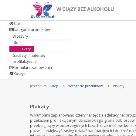
W CIĄŻY BEZ ALKOHOLU
Start
Kategorie produktów
Broszury
Ulotki
Plakaty
Gadżety i materiały
profilaktyczne
Formularz zamówienia
Koszyk
Jesteś tutaj:
Sklep
Kategorie produktów
Plakaty
Plakaty
W kampanii zaplanowano cztery narzędzia edukacyjne: broszu
przekazem profilaktycznym do szerokiego grona odbiorców
przebieg ciąży w poszczególnych fazach oraz możliwe konsekw
pozwala zwiększyć zasięg działań kampanijnych i dotrzeć do
informacje na temat szkodliwego wpływu alkoholu na rozwój d