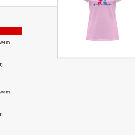
kawem
ł
)
kawem
ł
)