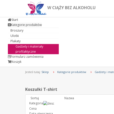
W CIĄŻY BEZ ALKOHOLU
Start
Kategorie produktów
Broszury
Ulotki
Plakaty
Gadżety i materiały
profilaktyczne
Formularz zamówienia
Koszyk
Jesteś tutaj:
Sklep
Kategorie produktów
Gadżety i mate
Koszulki T-shirt
Sortuj
Nazwa
Kategoria
Cena
Data utworzenia