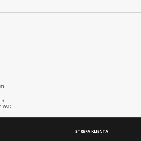
em
irt
m VAT:
STREFA KLIENTA